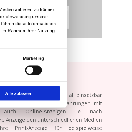
 Medien anbieten zu können
hrer Verwendung unserer
 führen diese Informationen
ie im Rahmen Ihrer Nutzung
Marketing
Alle zulassen
ssen Anzeigen cross-medial einsetzbar
aus haben langjährige Erfahrungen mit
 auch Online-Anzeigen. Je nach
re Anzeige den unterschiedlichen Medien
re Print-Anzeige für beispielweise