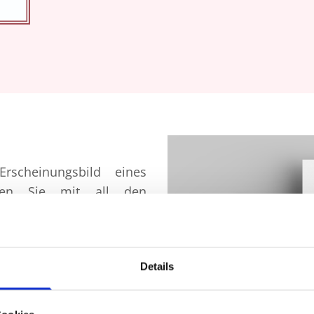
rscheinungsbild eines
ten Sie mit all den
Firmenschildern über
s hin zu Werbemitteln,
präsentieren können. Auf
Details
 Ihre Visitenkarten, z.B.
aldruck.