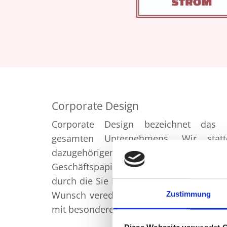
Corporate Design
Corporate Design bezeichnet das E
gesamten Unternehmens. Wir stat
dazugehörigen Produkten aus, von 
Geschäftspapiere und Verpackungen bi
durch die Sie Ihr Unternehmen optimal 
Wunsch veredeln wir auch beispielsweise
Zustimmung
mit besonderem Papier oder einem Spezi